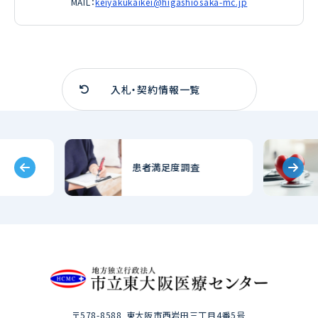
MAIL：
keiyakukaikei@higashiosaka-mc.jp
入札・契約情報一覧
患者満足度調査
〒578-8588
東大阪市西岩田三丁目4番5号