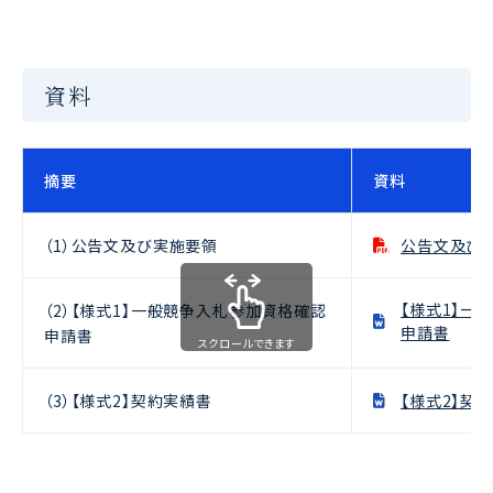
資料
摘要
資料
（1）公告文及び実施要領
公告文及び
【様式1】一
（2）【様式1】一般競争入札参加資格確認
申請書
申請書
スクロールできます
（3）【様式2】契約実績書
【様式2】契