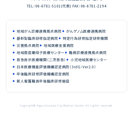
TEL：
06-6781-5101
(代表) FAX：06-6781-2194
地域がん診療連携拠点病院
がんゲノム医療連携病院
基幹型臨床研修指定病院
特定行為研修指定研修機関
災害拠点病院
地域医療支援病院
地域周産期母子医療センター
難病診療連携拠点病院
救急告示医療機関（二次救急）
小児地域医療センター
日本医療機能評価機構認定病院（3rdG：Ver2.0）
卒後臨床研修評価機構認定病院
新人看護職員卒後臨床研修施設
Copyright© Higashiosaka City Medical Center. All rights reserved.