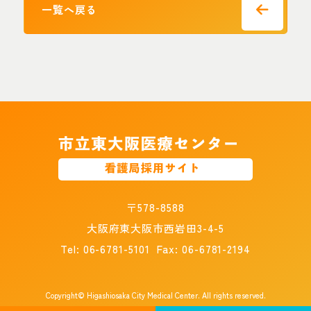
一覧へ戻る
〒578-8588
大阪府東大阪市西岩田3-4-5
Tel:
06-6781-5101
Fax: 06-6781-2194
Copyright© Higashiosaka City Medical Center. All rights reserved.