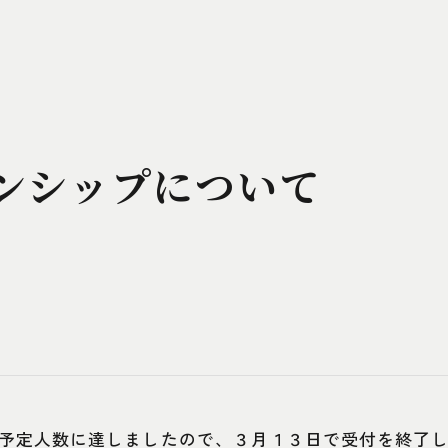
ンシップについて
予定人数に達しましたので、３月１３日で受付を終了